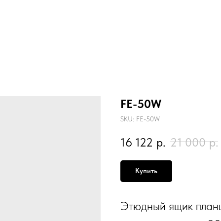
FE-50W
SKU:
FE-50W
16 122
р.
21 000
р.
Купить
Этюдный ящик план