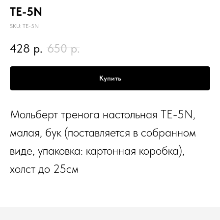
TE-5N
SKU:
TE-5N
428
р.
650
р.
Купить
Мольберт тренога настольная TE-5N,
малая, бук (поставляется в собранном
виде, упаковка: картонная коробка),
холст до 25см