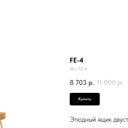
FE-4
SKU:
FE-4
8 703
р.
11 000
р.
Купить
Этюдный ящик двуст