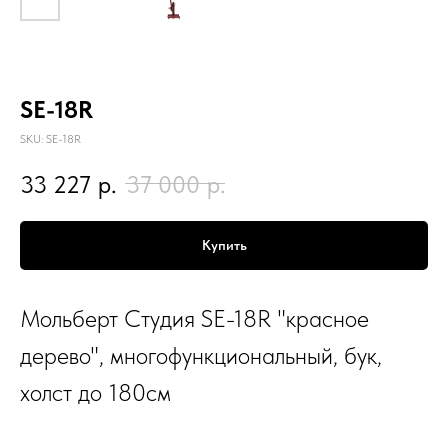
SE-18R
SKU:
SE-18R
33 227
р.
37 000
р.
Купить
Мольберт Студия SE-18R "красное
дерево", многофункциональный, бук,
холст до 180см