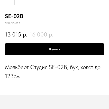
SE-02B
SKU:
SE-02B
13 015
р.
16 000
р.
Купить
Мольберт Студия SE-02B, бук, холст до
123см